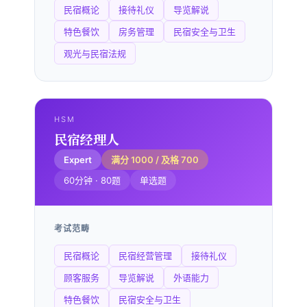
民宿概论
接待礼仪
导览解说
特色餐饮
房务管理
民宿安全与卫生
观光与民宿法规
HSM
民宿经理人
Expert
满分 1000 / 及格 700
60分钟 · 80题
单选题
考试范畴
民宿概论
民宿经营管理
接待礼仪
顾客服务
导览解说
外语能力
特色餐饮
民宿安全与卫生